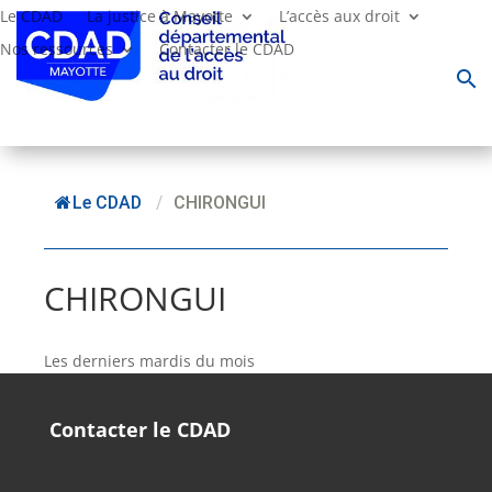
Le CDAD
La justice à Mayotte
L’accès aux droit
Nos ressources
Contacter le CDAD
search
Le CDAD
/
CHIRONGUI
CHIRONGUI
Les derniers mardis du mois
Contacter le CDAD