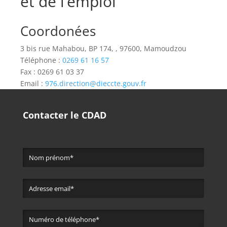
et de l’emploi
Coordonées
3 bis rue Mahabou, BP 174, , 97600, Mamoudzou
Téléphone :
0269 61 16 57
Fax : 0269 61 03 37
Email :
976.direction@dieccte.gouv.fr
Contacter le CDAD