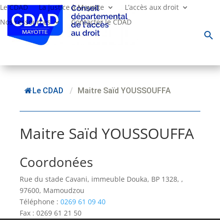
Le CDAD
La justice à Mayotte
L’accès aux droit
Nos ressources
Contacter le CDAD
search
Le CDAD
/
Maitre Saïd YOUSSOUFFA
Maitre Saïd YOUSSOUFFA
Coordonées
Rue du stade Cavani, immeuble Douka, BP 1328, ,
97600, Mamoudzou
Téléphone :
0269 61 09 40
Fax : 0269 61 21 50