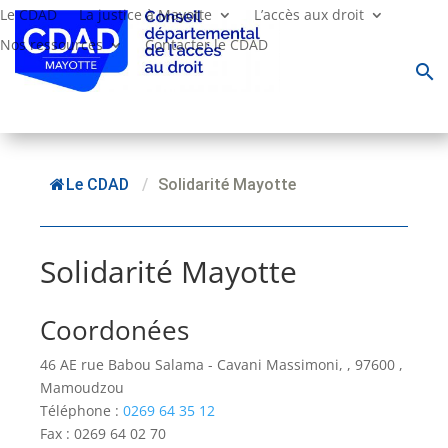
Le CDAD
La justice à Mayotte
L’accès aux droit
Nos ressources
Contacter le CDAD
search
Le CDAD
/
Solidarité Mayotte
Solidarité Mayotte
Coordonées
46 AE rue Babou Salama - Cavani Massimoni, , 97600 ,
Mamoudzou
Téléphone :
0269 64 35 12
Fax : 0269 64 02 70