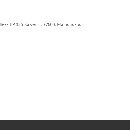
allées BP 336-Kawéni, , 97600, Mamoudzou