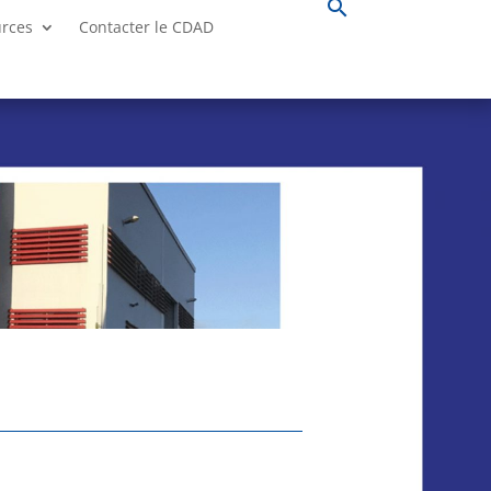
search
urces
Contacter le CDAD