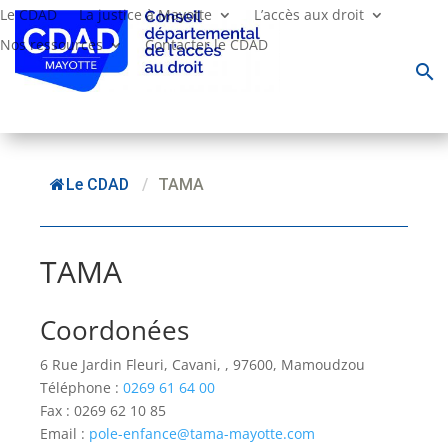
Le CDAD
La justice à Mayotte
L’accès aux droit
Nos ressources
Contacter le CDAD
search
Le CDAD
/
TAMA
TAMA
Coordonées
6 Rue Jardin Fleuri, Cavani, , 97600, Mamoudzou
Téléphone :
0269 61 64 00
Fax : 0269 62 10 85
Email :
pole-enfance@tama-mayotte.com