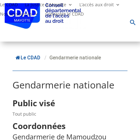
Le CDAD
La justice à Mayotte
L’accès aux droit
Nos ressources
Contacter le CDAD
search
Le CDAD
/
Gendarmerie nationale
Gendarmerie nationale
Public visé
Tout public
Coordonnées
Gendarmerie de Mamoudzou