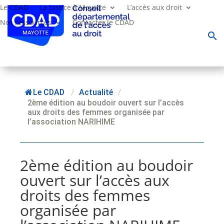
Le CDAD
La justice à Mayotte
L’accès aux droit
Nos ressources
Contacter le CDAD
search
Le CDAD
/
Actualité
/
2ème édition au boudoir ouvert sur l’accès
aux droits des femmes organisée par
l’association NARIHIME
2ème édition au boudoir
ouvert sur l’accès aux
droits des femmes
organisée par