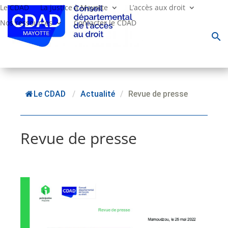
Le CDAD
La justice à Mayotte
L’accès aux droit
Nos ressources
Contacter le CDAD
search
Le CDAD
/
Actualité
/
Revue de presse
Revue de presse