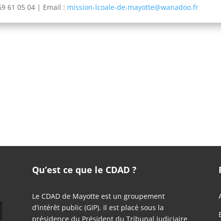
69 61 05 04 |
Email :
mission-lcoale-de-mayotte@wanadoo.fr
Qu’est ce que le CDAD ?
Le CDAD de Mayotte est un groupement
d’intérêt public (GIP). Il est placé sous la
présidence du Président du Tribunal judiciaire