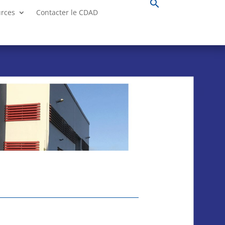
search
urces
Contacter le CDAD