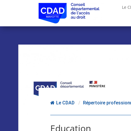
Le 
Le CDAD
/
Répertoire profession
Education