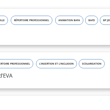
ILLE
RÉPERTOIRE PROFESSIONNEL
ANIMATION BAFA
BAFD
BP JE
ERTOIRE PROFESSIONNEL
L’INSERTION ET L’INCLUSION
SCOLARISATION
d’EVA