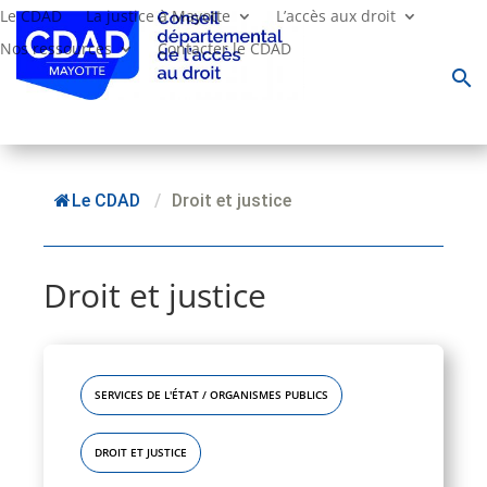
Le CDAD
La justice à Mayotte
L’accès aux droit
Nos ressources
Contacter le CDAD
search
Le CDAD
/
Droit et justice
Droit et justice
SERVICES DE L'ÉTAT / ORGANISMES PUBLICS
DROIT ET JUSTICE