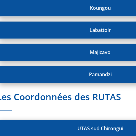
Koungou
Labattoir
Majicavo
Pamandzi
Les Coordonnées des RUTAS
UTAS sud Chirongui