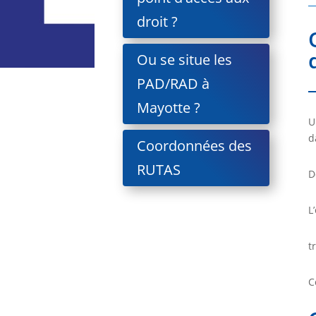
droit ?
Ou se situe les
PAD/RAD à
Mayotte ?
U
d
Coordonnées des
RUTAS
D
L
t
C