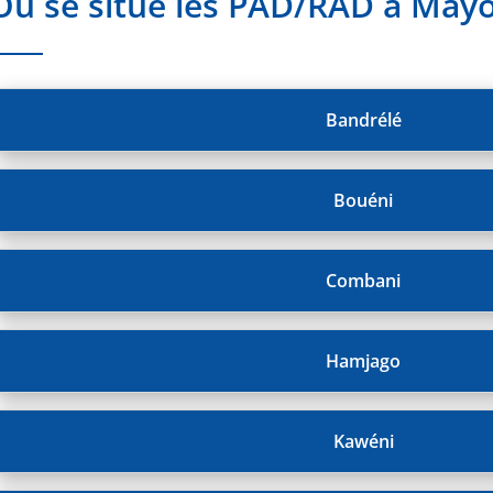
Où se situe les PAD/RAD à Mayo
Bandrélé
Bouéni
Combani
Hamjago
Kawéni